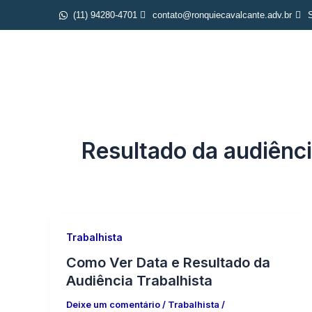
Ir
(11) 94280-4701
contato@ronquiecavalcante.adv.br
S
para
o
Iníc
conteúdo
Resultado da audiênc
Trabalhista
Como Ver Data e Resultado da
Audiência Trabalhista
Deixe um comentário
/
Trabalhista
/