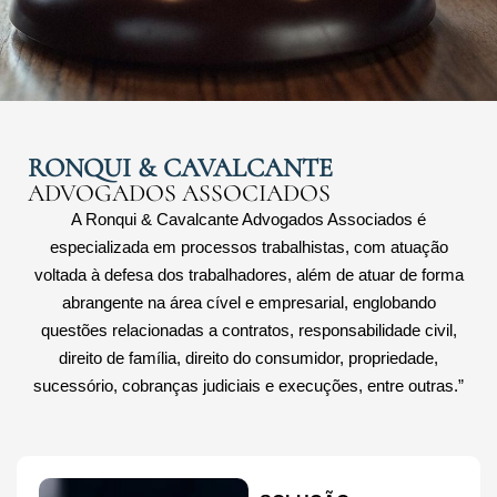
RONQUI & CAVALCANTE
RONQUI & CAVALCANTE
RONQUI & CAVALCANTE
RONQUI & CAVALCANTE
EXPERIÊNCIA. VISÃO
EXPERIÊNCIA. VISÃO
EXPERIÊNCIA. VISÃO
ADVOGADOS ASSOCIADOS
ADVOGADOS ASSOCIADOS
ADVOGADOS ASSOCIADOS
ADVOGADOS ASSOCIADOS
ESTRATÉGICA. INOVAÇÃO.
ESTRATÉGICA. INOVAÇÃO.
ESTRATÉGICA. INOVAÇÃO.
A Ronqui & Cavalcante Advogados Associados é
AGILIDADE. EFICIÊNCIA. ÉTICA.
AGILIDADE. EFICIÊNCIA. ÉTICA.
AGILIDADE. EFICIÊNCIA. ÉTICA.
especializada em processos trabalhistas, com atuação
ADVOCACIA ESPECIALIZADA NAS ÁREAS CÍVEL E
ADVOCACIA ESPECIALIZADA NAS ÁREAS CÍVEL E
ADVOCACIA ESPECIALIZADA NAS ÁREAS CÍVEL E
voltada à defesa dos trabalhadores, além de atuar de forma
TRABALHISTA
TRABALHISTA
TRABALHISTA
abrangente na área cível e empresarial, englobando
“Este é o nosso jeito de trabalhar”
“Este é o nosso jeito de trabalhar”
“Este é o nosso jeito de trabalhar”
questões relacionadas a contratos, responsabilidade civil,
direito de família, direito do consumidor, propriedade,
sucessório, cobranças judiciais e execuções, entre outras.”
SAIBA MAIS
SAIBA MAIS
SAIBA MAIS
FALE CONOSCO
FALE CONOSCO
FALE CONOSCO