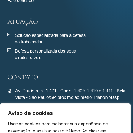
Fale conosco
ATUAÇÃO
Solução especializada para a defesa
do trabalhador
Defesa personalizada dos seus
direitos cíveis
CONTATO
Av. Paulista, n° 1.471 - Conjs. 1.409, 1.410 e 1.411 - Bela
Vista - São Paulo/SP, próximo ao metrô Trianon/Masp.
contato@ronquiecavalcante.adv.br
Aviso de cookies
(11) 94280-4701
Usamos cookies para melhorar sua experiência de
(11) 94280-4701
navegação, e analisar nosso tráfego. Ao clicar em