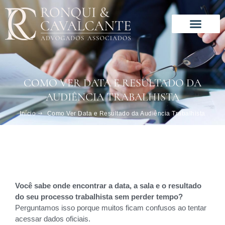
Ir
para
o
conteúdo
COMO VER DATA E RESULTADO DA
AUDIÊNCIA TRABALHISTA
Início
Como Ver Data e Resultado da Audiência Trabalhista
Você sabe onde encontrar a data, a sala e o resultado
do seu processo trabalhista sem perder tempo?
Perguntamos isso porque muitos ficam confusos ao tentar
acessar dados oficiais.