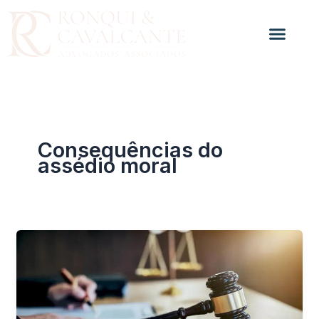
Ir
para
o
conteúdo
Consequências do
assédio moral