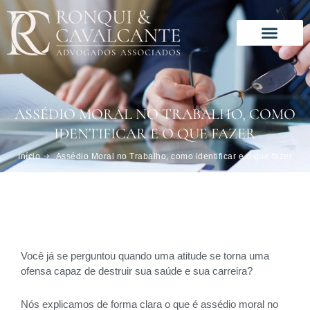
Ir
para
o
conteúdo
ASSÉDIO MORAL NO TRABALHO, COMO
IDENTIFICAR E O QUE FAZER
Início
Assédio Moral no Trabalho, como identificar e o que fazer
Você já se perguntou quando uma atitude se torna uma
ofensa capaz de destruir sua saúde e sua carreira?
Nós explicamos de forma clara o que é assédio moral no