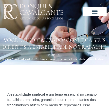
Ir
para
o
conteúdo
Solução especializada
Este é o nosso jeito de trabalhar
VOCÊ É SINDICALIZADO? CONHEÇA SEUS
DIREITOS À ESTABILIDADE NO TRABALHO
Início
Você é Sindicalizado? Conheça Seus Direitos à Estabilidade no Trabalho
A
estabilidade sindical
é um tema essencial no cenário
trabalhista brasileiro, garantindo que representantes dos
trabalhadores atuem sem medo de represálias. Isso