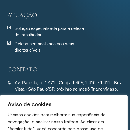
ATUAÇÃO
Solução especializada para a defesa
do trabalhador
Defesa personalizada dos seus
direitos cíveis
CONTATO
Av. Paulista, n° 1.471 - Conjs. 1.409, 1.410 e 1.411 - Bela
Vista - São Paulo/SP, próximo ao metrô Trianon/Masp.
contato@ronquiecavalcante.adv.br
Aviso de cookies
(11) 94280-4701
Usamos cookies para melhorar sua experiência de
(11) 94280-4701
navegação, e analisar nosso tráfego. Ao clicar em
"Aceitar tudo", você concorda com nosso uso de