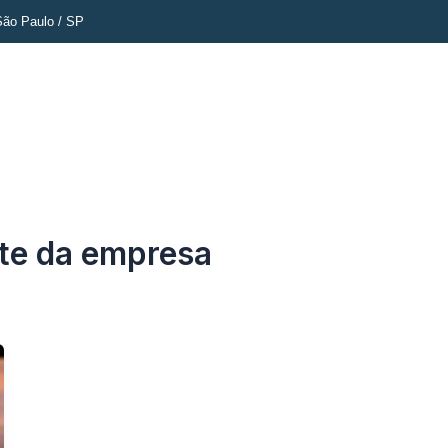
ão Paulo / SP
io
O Escritório
Solução especializada
Este é o nosso jeito
rte da empresa