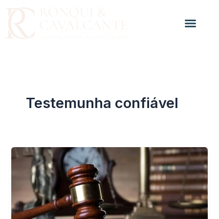
Ir
para
o
conteúdo
Testemunha confiável