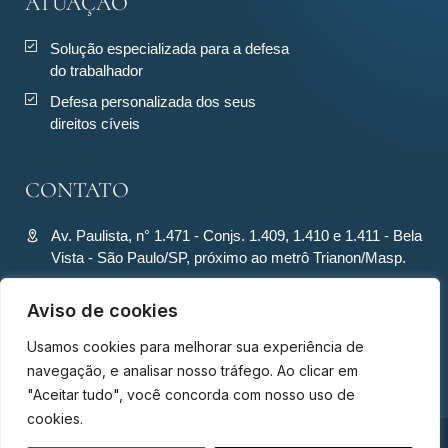
ATUAÇÃO
Solução especializada para a defesa
do trabalhador
Defesa personalizada dos seus
direitos cíveis
CONTATO
Av. Paulista, n° 1.471 - Conjs. 1.409, 1.410 e 1.411 - Bela
Vista - São Paulo/SP, próximo ao metrô Trianon/Masp.
contato@ronquiecavalcante.adv.br
Aviso de cookies
(11) 94280-4701
Usamos cookies para melhorar sua experiência de
(11) 94280-4701
navegação, e analisar nosso tráfego. Ao clicar em
"Aceitar tudo", você concorda com nosso uso de
cookies.
© Ronqui & Cavalcante Advogados Associados - Todos os direitos