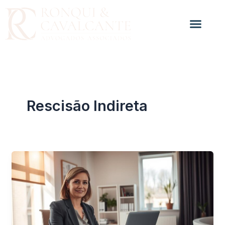
Ir
para
o
conteúdo
Rescisão Indireta