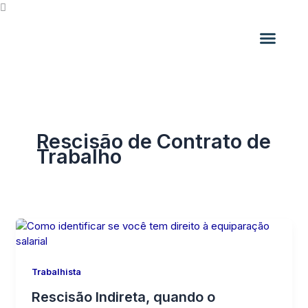
Ir
para
o
conteúdo
Solução especializada
Este é o nosso jeito de trabalhar
Rescisão de Contrato de
Trabalho
Trabalhista
Rescisão Indireta, quando o