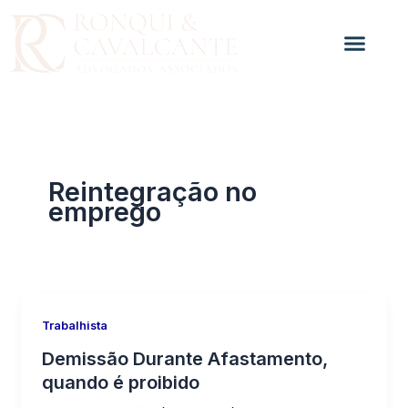
Ir
para
o
conteúdo
Reintegração no
emprego
Trabalhista
Demissão Durante Afastamento,
quando é proibido