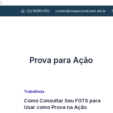
Ir
para
(11) 94280-4701
contato@ronquiecavalcante.adv.br
S
o
conteúdo
Iníc
Prova para Ação
Trabalhista
Como Consultar Seu FGTS para
Usar como Prova na Ação