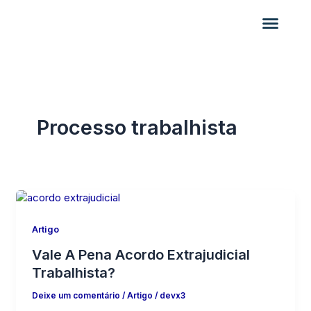
Ir
para
o
conteúdo
Solução especializada
Este é o nosso jeito de trabalhar
Processo trabalhista
Artigo
Vale A Pena Acordo Extrajudicial
Trabalhista?
Deixe um comentário
/
Artigo
/
devx3