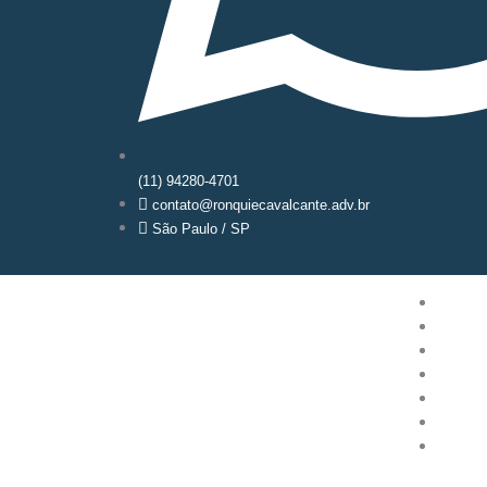
(11) 94280-4701
contato@ronquiecavalcante.adv.br
São Paulo / SP
Início
O Escr
Soluçã
Este é
Quem 
Blog
Fale c