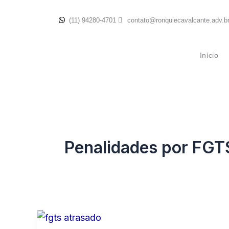
Ir
(11) 94280-4701
contato@ronquiecavalcante.adv.b
para
o
conteúdo
Início
Penalidades por FGT