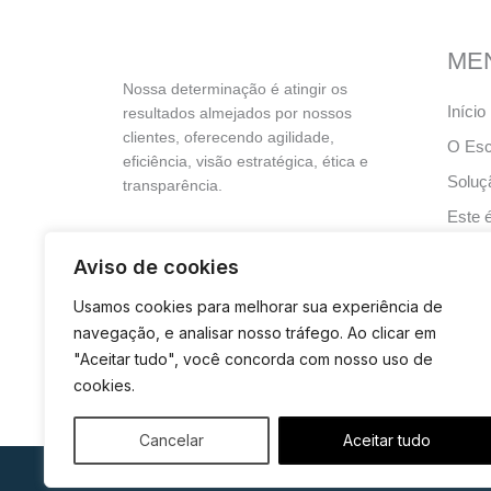
ME
Nossa determinação é atingir os
Início
resultados almejados por nossos
clientes, oferecendo agilidade,
O Escr
eficiência, visão estratégica, ética e
Soluç
transparência.
Este é
trabal
Aviso de cookies
Quem
Usamos cookies para melhorar sua experiência de
Blog
navegação, e analisar nosso tráfego. Ao clicar em
Fale 
"Aceitar tudo", você concorda com nosso uso de
cookies.
Cancelar
Aceitar tudo