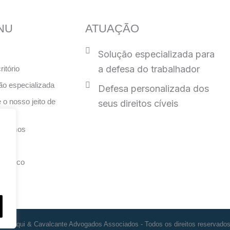
NU
ATUAÇÃO
Solução especializada para
a defesa do trabalhador
itório
ão especializada
Defesa personalizada dos
 o nosso jeito de
seus direitos cíveis
har
 somos
conosco
© Ronqui & Cavalcante Advogados Associados - Todos os direitos reservados