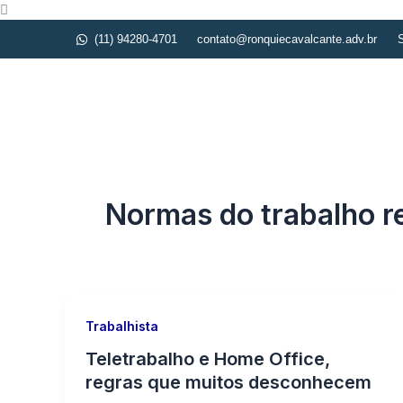
Ir
para
(11) 94280-4701
contato@ronquiecavalcante.adv.br
S
o
conteúdo
Iníc
Normas do trabalho 
Trabalhista
Teletrabalho e Home Office,
regras que muitos desconhecem