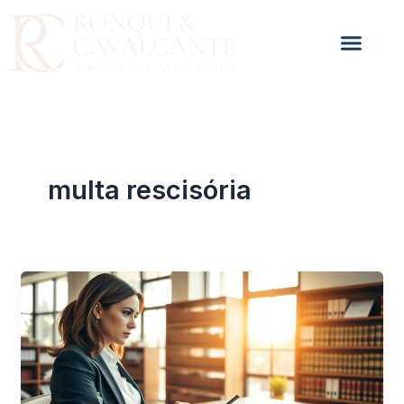
Ir
para
o
conteúdo
multa rescisória