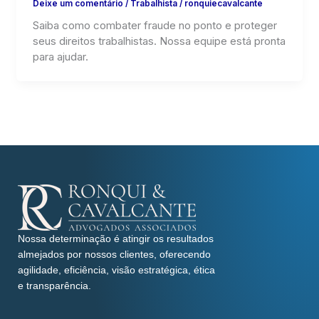
Deixe um comentário
/
Trabalhista
/
ronquiecavalcante
Saiba como combater fraude no ponto e proteger
seus direitos trabalhistas. Nossa equipe está pronta
para ajudar.
Nossa determinação é atingir os resultados
almejados por nossos clientes, oferecendo
agilidade, eficiência, visão estratégica, ética
e transparência.