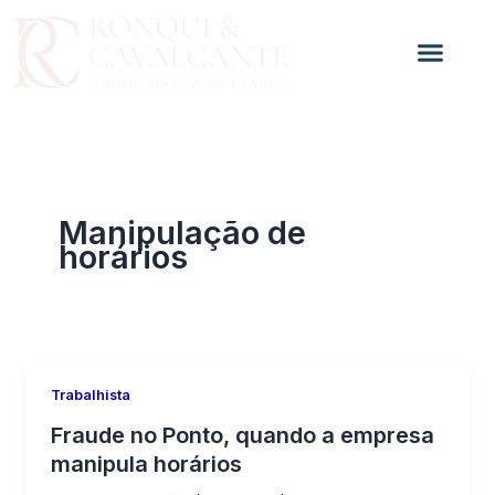
Ir
para
o
conteúdo
Manipulação de
horários
Trabalhista
Fraude no Ponto, quando a empresa
manipula horários