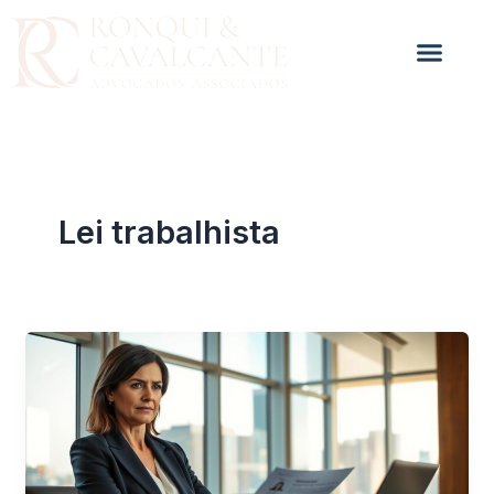
Ir
para
o
conteúdo
Lei trabalhista