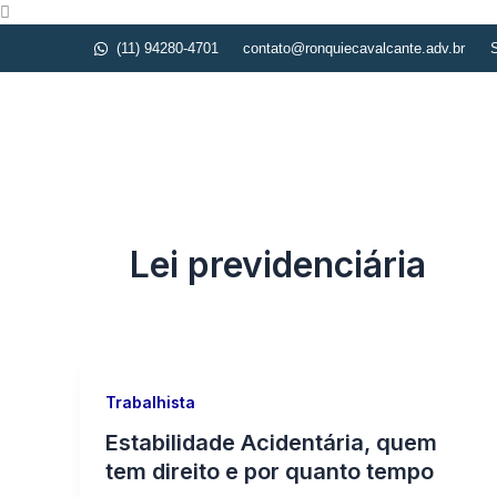
Ir
para
(11) 94280-4701
contato@ronquiecavalcante.adv.br
S
o
conteúdo
Iníc
Lei previdenciária
Trabalhista
Estabilidade Acidentária, quem
tem direito e por quanto tempo