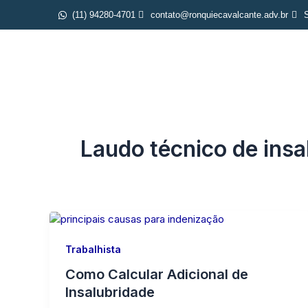
Ir
(11) 94280-4701
contato@ronquiecavalcante.adv.br
S
para
o
Iníc
conteúdo
Laudo técnico de insa
Trabalhista
Como Calcular Adicional de
Insalubridade