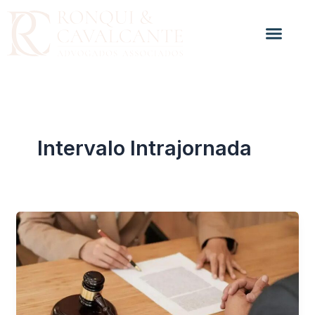
Ir
para
o
conteúdo
Intervalo Intrajornada