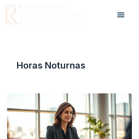
Ir
para
o
conteúdo
Horas Noturnas