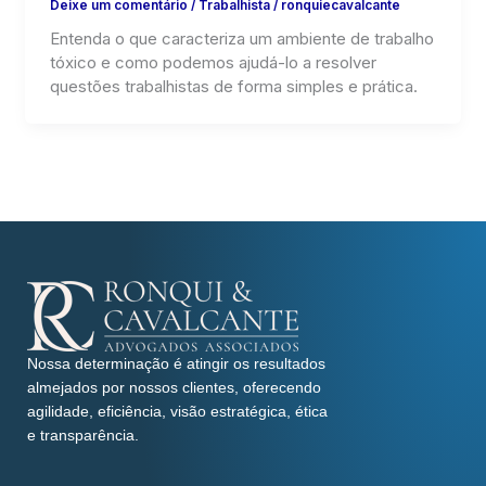
Deixe um comentário
/
Trabalhista
/
ronquiecavalcante
Entenda o que caracteriza um ambiente de trabalho
tóxico e como podemos ajudá-lo a resolver
questões trabalhistas de forma simples e prática.
Nossa determinação é atingir os resultados
almejados por nossos clientes, oferecendo
agilidade, eficiência, visão estratégica, ética
e transparência.