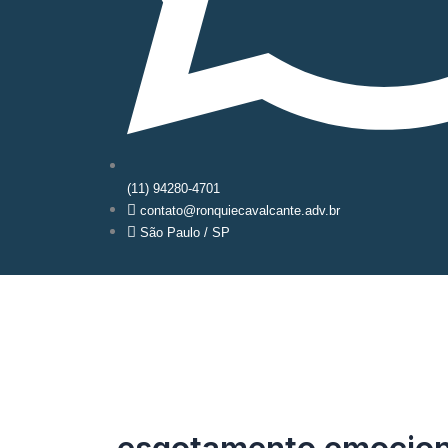
(11) 94280-4701
contato@ronquiecavalcante.adv.br
São Paulo / SP
Iníc