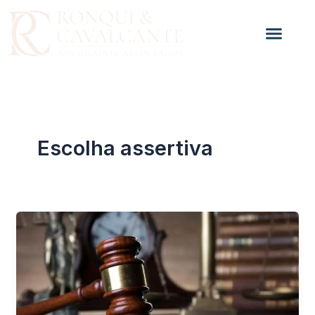
Ir
para
o
conteúdo
Escolha assertiva