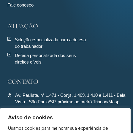
Fale conosco
ATUAÇÃO
Solução especializada para a defesa
do trabalhador
Defesa personalizada dos seus
direitos cíveis
CONTATO
Av. Paulista, n° 1.471 - Conjs. 1.409, 1.410 e 1.411 - Bela
Vista - São Paulo/SP, próximo ao metrô Trianon/Masp.
contato@ronquiecavalcante.adv.br
Aviso de cookies
(11) 94280-4701
Usamos cookies para melhorar sua experiência de
(11) 94280-4701