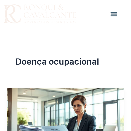
Ir
para
o
conteúdo
Doença ocupacional