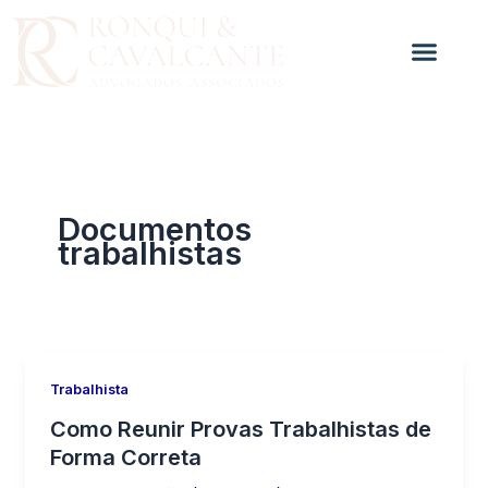
Ir
para
o
conteúdo
Documentos
trabalhistas
Trabalhista
Como Reunir Provas Trabalhistas de
Forma Correta