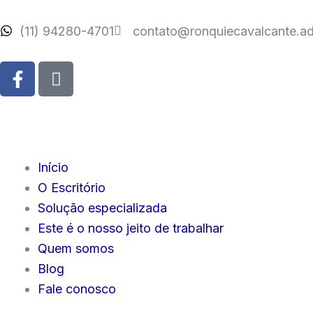
Ir
para
(11) 94280-4701
contato@ronquiecavalcante.ad
o
F
I
conteúdo
a
c
c
o
e
f
b
o
o
n
Início
o
t
O Escritório
k
-
-
i
Solução especializada
f
n
Este é o nosso jeito de trabalhar
s
Quem somos
t
Blog
a
Fale conosco
g