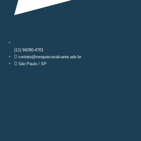
(11) 94280-4701
contato@ronquiecavalcante.adv.br
São Paulo / SP