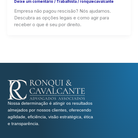
Deixe um comentário
/
Trabalhista
/
ronquiecavalcante
Empresa não pagou rescisão? Nós ajudamos.
Descubra as opções legais e como agir para
receber o que é seu por direito.
Nossa determinação é atingir os resultados
almejados por nossos clientes, oferecendo
agilidade, eficiência, visão estratégica, ética
e transparência.