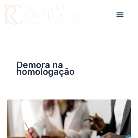
Ir
para
o
conteúdo
Demora na
homologação