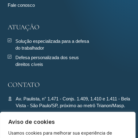
Fale conosco
ATUAÇÃO
Solução especializada para a defesa
do trabalhador
Defesa personalizada dos seus
direitos cíveis
CONTATO
Av. Paulista, n° 1.471 - Conjs. 1.409, 1.410 e 1.411 - Bela
Vista - São Paulo/SP, próximo ao metrô Trianon/Masp.
contato@ronquiecavalcante.adv.br
Aviso de cookies
(11) 94280-4701
Usamos cookies para melhorar sua experiência de
(11) 94280-4701