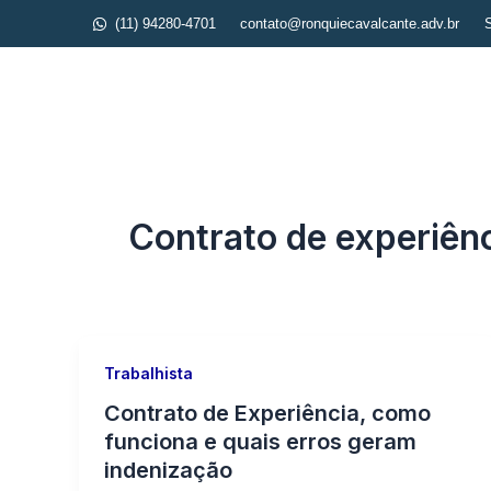
Ir
(11) 94280-4701
contato@ronquiecavalcante.adv.br
S
para
o
Iníc
conteúdo
Contrato de experiên
Trabalhista
Contrato de Experiência, como
funciona e quais erros geram
indenização