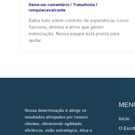
Deixe um comentário
/
Trabalhista
/
ronquiecavalcante
Saiba tudo sobre contrato de experiência: como
funciona, direitos e erros que geram
indenização. Nossa equipe está pronta para
ajudar.
MEN
Nossa determinação é atingir os
resultados almejados por nossos
Início
clientes, oferecendo agilidade,
O Escrit
eficiência, visão estratégica, ética e