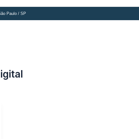
ão Paulo / SP
io
O Escritório
Solução especializada
Este é o nosso jeito
igital