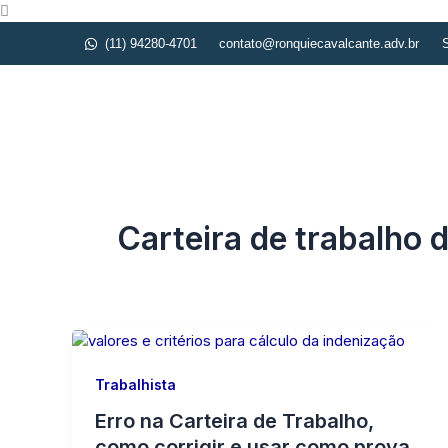
Ir
para
(11) 94280-4701
contato@ronquiecavalcante.adv.br
S
o
conteúdo
Iníc
Carteira de trabalho d
Trabalhista
Erro na Carteira de Trabalho,
como corrigir e usar como prova