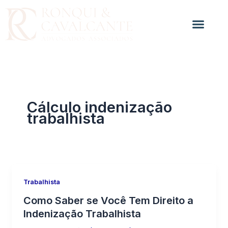
Ir
para
o
conteúdo
Cálculo indenização
trabalhista
Trabalhista
Como Saber se Você Tem Direito a
Indenização Trabalhista