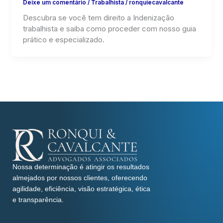
Deixe um comentário
/
Trabalhista
/
ronquiecavalcante
Descubra se você tem direito a Indenização
trabalhista e saiba como proceder com nosso guia
prático e especializado.
Nossa determinação é atingir os resultados
almejados por nossos clientes, oferecendo
agilidade, eficiência, visão estratégica, ética
e transparência.