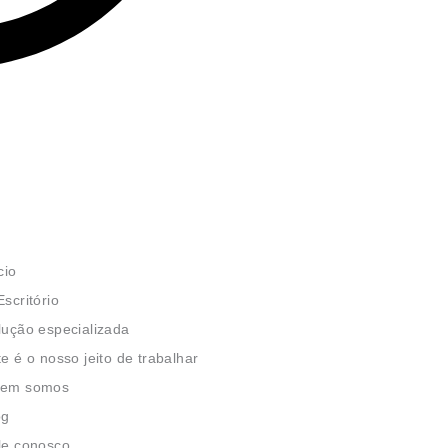
cio
scritório
lução especializada
te é o nosso jeito de trabalhar
em somos
og
le conosco