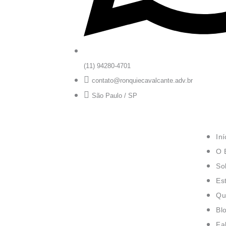
(11) 94280-4701
contato@ronquiecavalcante.adv.br
São Paulo / SP
Iní
O E
So
Es
Qu
Bl
Fa