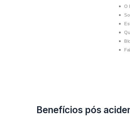
O 
So
Es
Qu
Bl
Fa
Benefícios pós acide