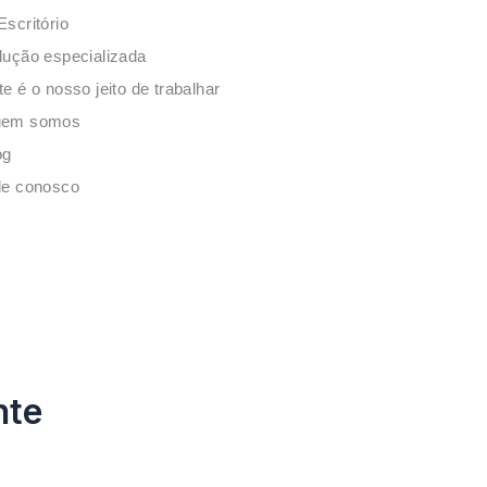
Escritório
lução especializada
te é o nosso jeito de trabalhar
em somos
og
le conosco
nte