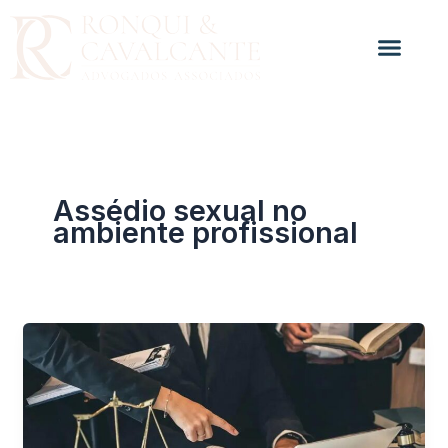
Ir
para
o
conteúdo
Assédio sexual no
ambiente profissional