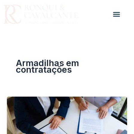
Ir
para
o
conteúdo
Armadilhas em
contratações