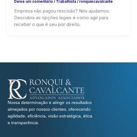
Deixe um comentário
/
Trabalhista
/
ronquiecavalcante
Empresa não pagou rescisão? Nós ajudamos.
Descubra as opções legais e como agir para
receber o que é seu por direito.
Nossa determinação é atingir os resultados
almejados por nossos clientes, oferecendo
agilidade, eficiência, visão estratégica, ética
e transparência.