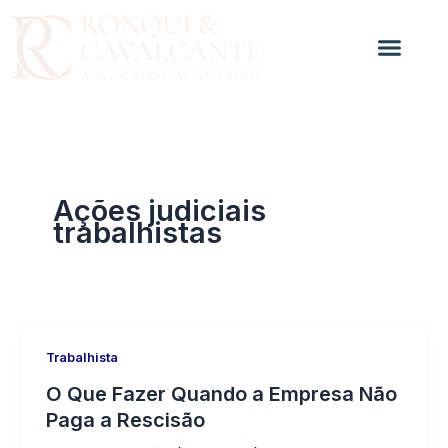
Ir
para
o
conteúdo
Ações judiciais
trabalhistas
Trabalhista
O Que Fazer Quando a Empresa Não
Paga a Rescisão