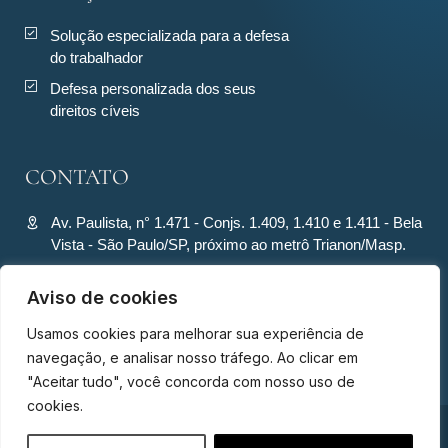
Solução especializada para a defesa
do trabalhador
Defesa personalizada dos seus
direitos cíveis
CONTATO
Av. Paulista, n° 1.471 - Conjs. 1.409, 1.410 e 1.411 - Bela
Vista - São Paulo/SP, próximo ao metrô Trianon/Masp.
contato@ronquiecavalcante.adv.br
Aviso de cookies
(11) 94280-4701
Usamos cookies para melhorar sua experiência de
(11) 94280-4701
navegação, e analisar nosso tráfego. Ao clicar em
"Aceitar tudo", você concorda com nosso uso de
cookies.
© Ronqui & Cavalcante Advogados Associados - Todos os direitos
Olá, precisa de ajuda?