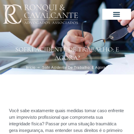
Ir
para
o
conteúdo
SOFRI ACIDENTE DE TRABALHO: E
AGORA?
Início
Sofri Acidente De Trabalho: E Agora?
Você sabe exatamente quais medidas tomar caso enfrente
um imprevisto profissional que comprometa sua
integridade física? Passar por uma situação traumática
gera insegurança, mas entender seus direitos é o primeiro