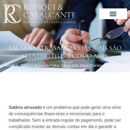
Ir
para
o
conteúdo
Solução especializada
Este é o nosso jeito de trabalhar
SALÁRIO ATRASADO? VEJA QUAIS SÃO
SEUS DIREITOS E COMO AGIR
Início
Salário Atrasado? Veja Quais São Seus Direitos e Como Agir
Salário atrasado
é um problema que pode gerar uma série
de consequências financeiras e emocionais para o
trabalhador. Sem a entrada regular do pagamento, pode ser
complicado manter as demais contas em dia e garantir a