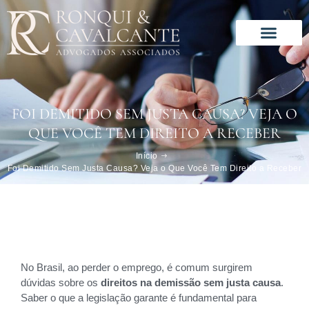
Ir
para
o
conteúdo
Solução especializada
Este é o nosso jeito de trabalhar
FOI DEMITIDO SEM JUSTA CAUSA? VEJA O
QUE VOCÊ TEM DIREITO A RECEBER
Início
Foi Demitido Sem Justa Causa? Veja o Que Você Tem Direito a Receber
No Brasil, ao perder o emprego, é comum surgirem
dúvidas sobre os
direitos na demissão sem justa causa
.
Saber o que a legislação garante é fundamental para