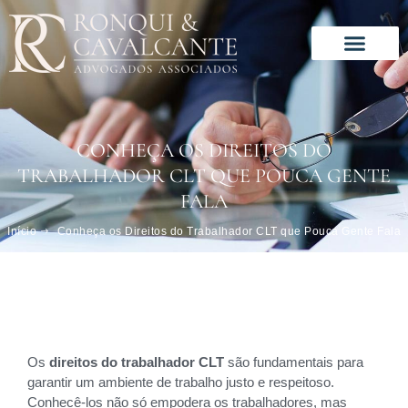
Ir
para
o
conteúdo
Solução especializada
Este é o nosso jeito de trabalhar
CONHEÇA OS DIREITOS DO
TRABALHADOR CLT QUE POUCA GENTE
FALA
Início
Conheça os Direitos do Trabalhador CLT que Pouca Gente Fala
Os
direitos do trabalhador CLT
são fundamentais para
garantir um ambiente de trabalho justo e respeitoso.
Conhecê-los não só empodera os trabalhadores, mas