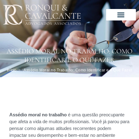
Ir
para
o
conteúdo
Solução especializada
Este é o nosso jeito de trabalhar
ASSÉDIO MORAL NO TRABALHO: COMO
IDENTIFICAR E O QUE FAZER
Início
Assédio Moral no Trabalho: Como Identificar e o Que Fazer
Assédio moral no trabalho
é uma questão preocupante
que afeta a vida de muitos profissionais. Você já parou para
pensar como algumas atitudes recorrentes podem
impactar seu desempenho e bem-estar no ambiente